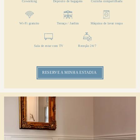
Coworking
Depósito de bagagens
Cozinha compartilhada
Wi-Fi gratuito
Terraço / Jardim
Máquina de lavar roupa
Sala de estar com TV
Receção 24/7
RESERVE A MINHA ESTADIA