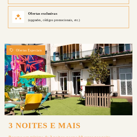
Ofertas exclusivas
(upgrades, códigos promocionais, etc.)
HOME
SLEEP
SERVIÇOS
EXPLORAR
OFERTAS
CONTATO & ACCESS
3 NOITES E MAIS
GALERIA